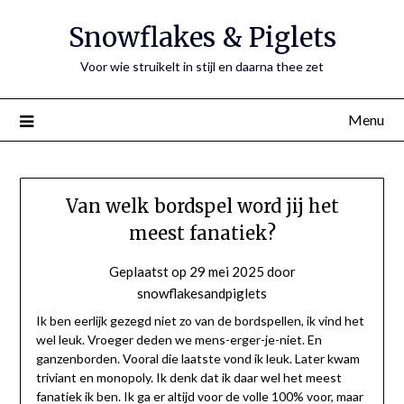
Ga
Snowflakes & Piglets
naar
de
Voor wie struikelt in stijl en daarna thee zet
inhoud
Menu
Van welk bordspel word jij het
meest fanatiek?
Geplaatst op
29 mei 2025
door
snowflakesandpiglets
Ik ben eerlijk gezegd niet zo van de bordspellen, ik vind het
wel leuk. Vroeger deden we mens-erger-je-niet. En
ganzenborden. Vooral die laatste vond ik leuk. Later kwam
triviant en monopoly. Ik denk dat ik daar wel het meest
fanatiek ik ben. Ik ga er altijd voor de volle 100% voor, maar