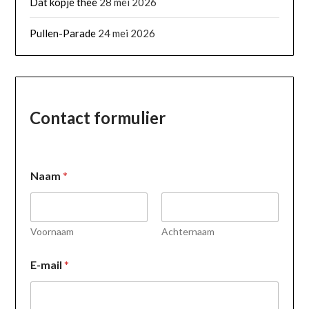
Dat kopje thee
28 mei 2026
Pullen-Parade
24 mei 2026
Contact formulier
E
Naam
*
-
m
a
i
l
Voornaam
Achternaam
o
f
E-mail
*
E
-
m