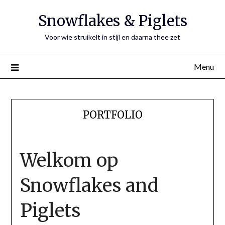
Ga
Snowflakes & Piglets
naar
de
Voor wie struikelt in stijl en daarna thee zet
inhoud
Menu
PORTFOLIO
Welkom op
Snowflakes and
Piglets