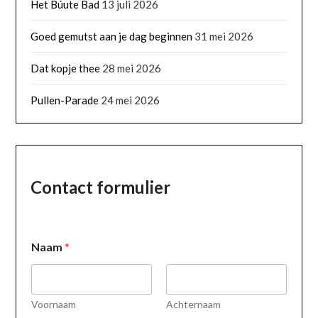
Het Búute Bad
13 juli 2026
Goed gemutst aan je dag beginnen
31 mei 2026
Dat kopje thee
28 mei 2026
Pullen-Parade
24 mei 2026
Contact formulier
E
Naam
*
-
m
a
i
l
Voornaam
Achternaam
N