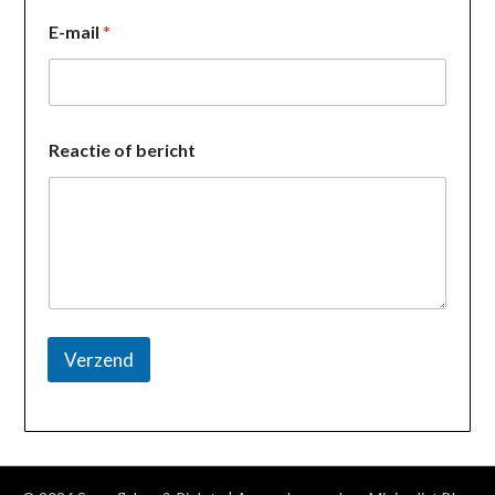
a
E-mail
*
a
m
E
-
m
a
Reactie of bericht
i
l
Verzend