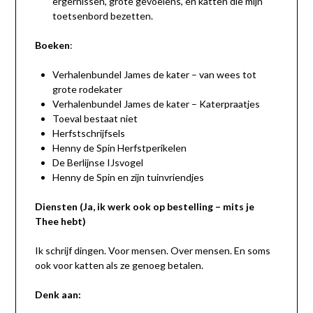
ergernissen, grote gevoelens, en katten die mijn
toetsenbord bezetten.
Boeken
:
Verhalenbundel James de kater – van wees tot
grote rodekater
Verhalenbundel James de kater – Katerpraatjes
Toeval bestaat niet
Herfstschrijfsels
Henny de Spin Herfstperikelen
De Berlijnse IJsvogel
Henny de Spin en zijn tuinvriendjes
Diensten (Ja, ik werk ook op bestelling – mits je
Thee hebt)
Ik schrijf dingen. Voor mensen. Over mensen. En soms
ook voor katten als ze genoeg betalen.
Denk aan: