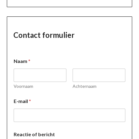
Contact formulier
Naam
*
Voornaam
Achternaam
*
E-mail
*
R
e
a
c
t
i
Reactie of bericht
e