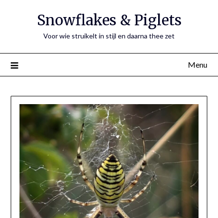
Ga
Snowflakes & Piglets
naar
de
Voor wie struikelt in stijl en daarna thee zet
inhoud
Menu