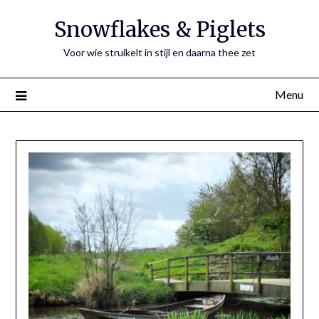
Ga
Snowflakes & Piglets
naar
de
Voor wie struikelt in stijl en daarna thee zet
inhoud
Menu