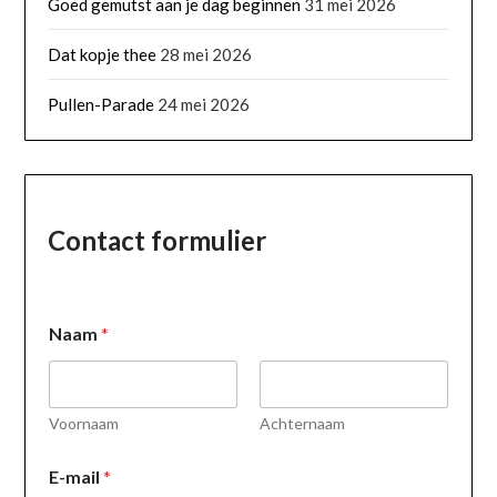
Goed gemutst aan je dag beginnen
31 mei 2026
Dat kopje thee
28 mei 2026
Pullen-Parade
24 mei 2026
Contact formulier
Naam
*
Voornaam
Achternaam
R
E-mail
*
e