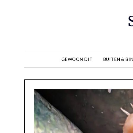
Ga
naar
de
inhoud
GEWOON DIT
BUITEN & BI