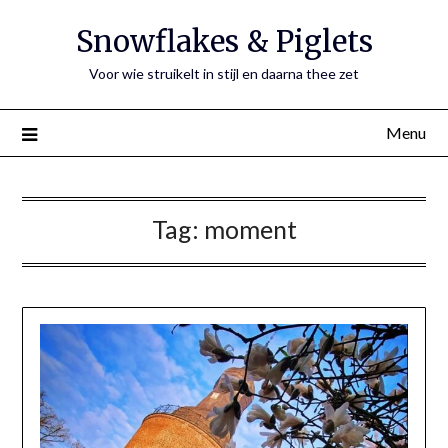
Ga
Snowflakes & Piglets
naar
de
Voor wie struikelt in stijl en daarna thee zet
inhoud
Menu
Tag:
moment