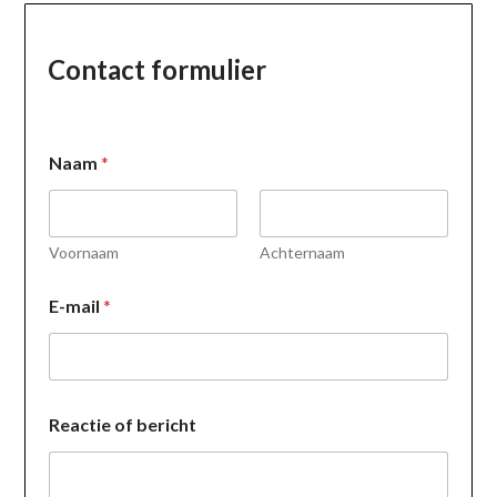
Contact formulier
Naam
*
Voornaam
Achternaam
E-mail
*
E
Reactie of bericht
-
m
a
i