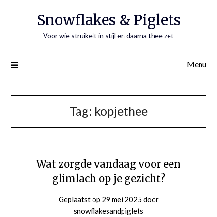
Ga
Snowflakes & Piglets
naar
de
Voor wie struikelt in stijl en daarna thee zet
inhoud
Menu
Tag:
kopjethee
Wat zorgde vandaag voor een
glimlach op je gezicht?
Geplaatst op
29 mei 2025
door
snowflakesandpiglets