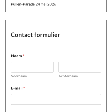
Pullen-Parade
24 mei 2026
Contact formulier
*
Naam
*
E
-
m
a
i
Voornaam
Achternaam
l
*
E-mail
*